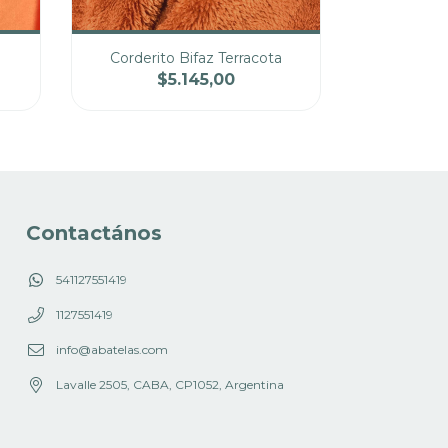
Corderito Bifaz Terracota
$5.145,00
cio
Cantidad
Precio
Contactános
541127551419
1127551419
info@abatelas.com
Lavalle 2505, CABA, CP1052, Argentina