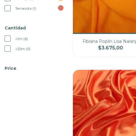
Terracota (1)
Cantidad
+1m (6)
Fibrana Poplin Lisa Naran
$3.675,00
+25m (5)
Cantidad
Pre
Price