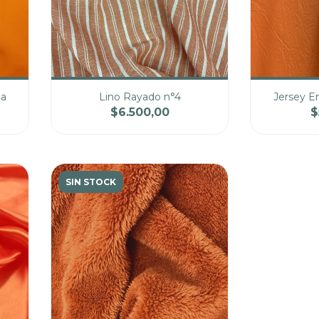
ja
Lino Rayado n°4
Jersey E
$6.500,00
$
cio
Cantidad
Precio
Cantidad
SIN STOCK