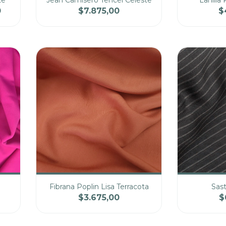
te
Jean Camisero Tencel Celeste
Lanill
0
$7.875,00
$
cio
Cantidad
Precio
Cantidad
Fibrana Poplin Lisa Terracota
Sas
$3.675,00
$
cio
Cantidad
Precio
Cantidad