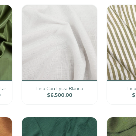
tar
Lino Con Lycra Blanco
Lin
0
$6.500,00
$
cio
Cantidad
Precio
Cantidad