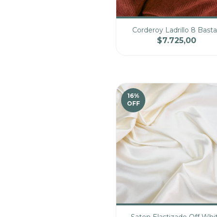
Corderoy Ladrillo 8 Basta
$7.725,00
Cantidad
Pre
16
%
OFF