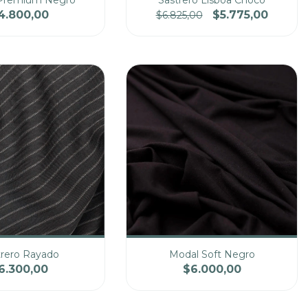
a Premium Negro
Sastrero Lisboa Choco
4.800,00
$5.775,00
$6.825,00
Precio
Cantidad
Precio
trero Rayado
Modal Soft Negro
6.300,00
$6.000,00
Precio
Cantidad
Precio