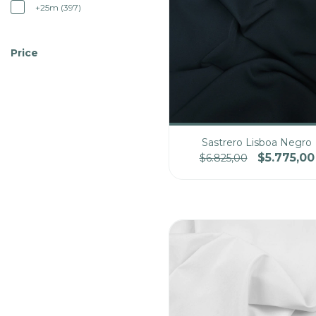
+25m (397)
Price
Sastrero Lisboa Negro
$5.775,00
$6.825,00
Cantidad
Pre