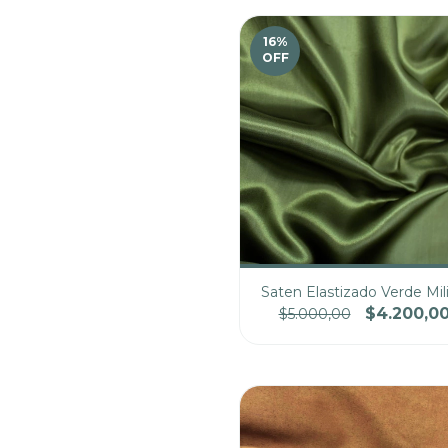
16
%
OFF
Saten Elastizado Verde Mili
$4.200,0
$5.000,00
Cantidad
Pre