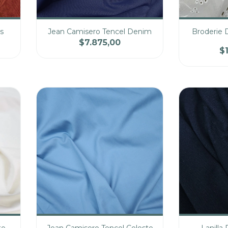
s
Jean Camisero Tencel Denim
Broderie 
$7.875,00
$
cio
Cantidad
Precio
Cantidad