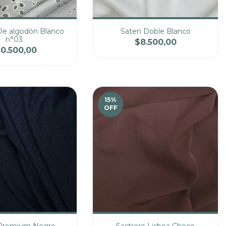
De algodón Blanco
Saten Doble Blanco
n°03
$8.500,00
10.500,00
Precio
Cantidad
Precio
15
%
OFF