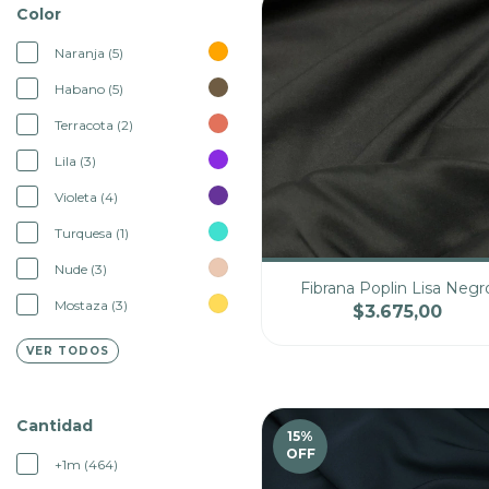
Color
Naranja (5)
Habano (5)
Terracota (2)
Lila (3)
Violeta (4)
Turquesa (1)
Nude (3)
Fibrana Poplin Lisa Negr
Mostaza (3)
$3.675,00
Cantidad
Pre
VER TODOS
Cantidad
15
%
OFF
+1m (464)