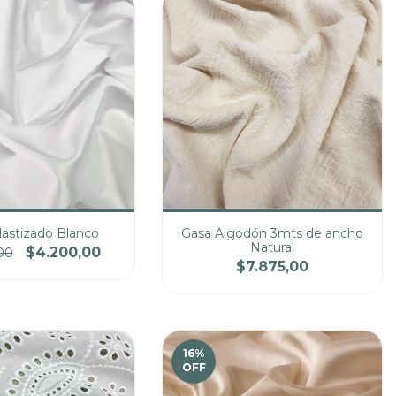
lastizado Blanco
Gasa Algodón 3mts de ancho
Natural
$4.200,00
00
$7.875,00
Precio
Cantidad
Precio
16
%
OFF