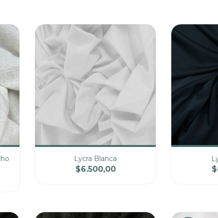
cho
Lycra Blanca
L
$6.500,00
$
cio
Cantidad
Precio
Cantidad