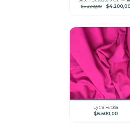
Saten Elastizado Off Whi
$4.200,0
$5.000,00
Cantidad
Pre
Lycra Fucsia
$6.500,00
Cantidad
Pre