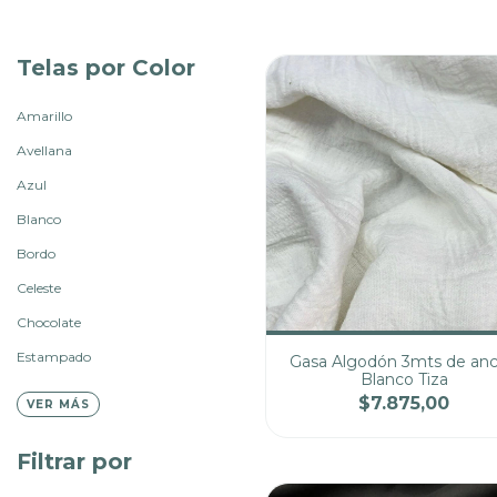
Telas por Color
Amarillo
Avellana
Azul
Blanco
Bordo
Celeste
Chocolate
Estampado
Gasa Algodón 3mts de an
Blanco Tiza
$7.875,00
VER MÁS
Cantidad
Pre
Filtrar por