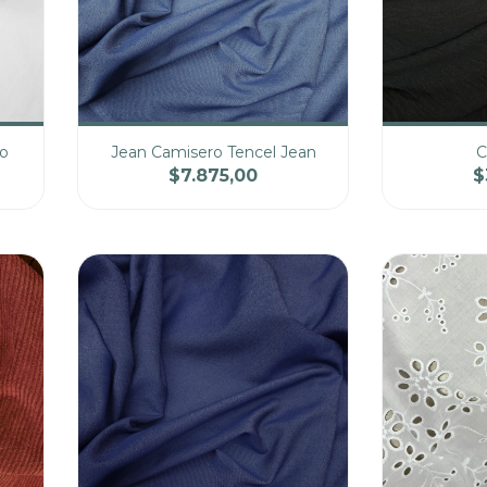
co
Jean Camisero Tencel Jean
C
$7.875,00
$
cio
Cantidad
Precio
Cantidad