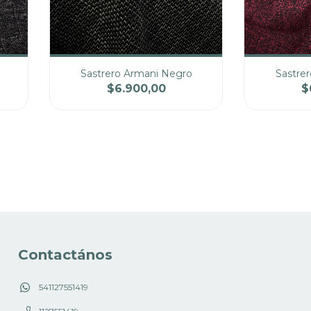
Sastrero Armani Negro
Sastre
$6.900,00
$
cio
Cantidad
Precio
Cantidad
Contactános
541127551419