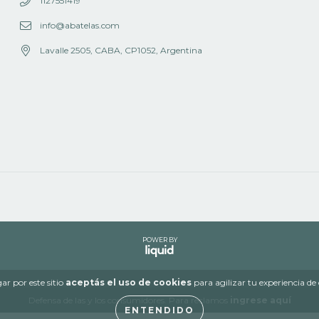
1127551419
info@abatelas.com
Lavalle 2505, CABA, CP1052, Argentina
POWER BY
ar por este sitio
aceptás el uso de cookies
para agilizar tu experiencia d
Defensa de las y los consumidores. Para reclamos
ingrese aquí
ENTENDIDO