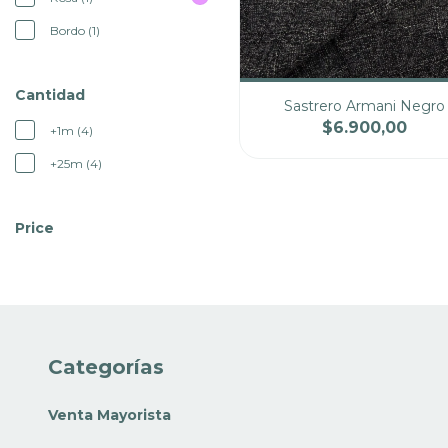
Bordo (1)
Cantidad
Sastrero Armani Negro
$6.900,00
+1m (4)
Cantidad
Pre
+25m (4)
Price
Categorías
Venta Mayorista