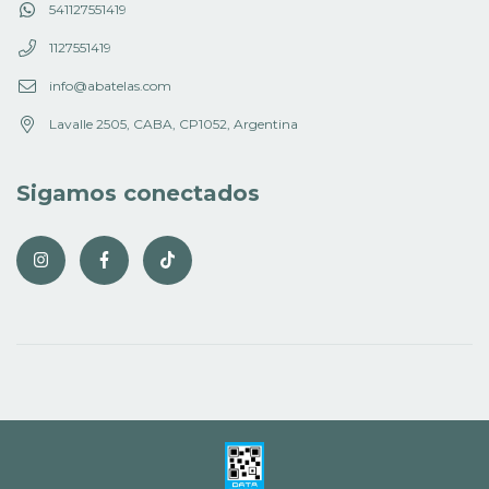
541127551419
1127551419
info@abatelas.com
Lavalle 2505, CABA, CP1052, Argentina
Sigamos conectados