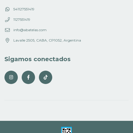
541127551419
1127551419
info@abatelas.com
Lavalle 2505, CABA, CP1052, Argentina
Sigamos conectados