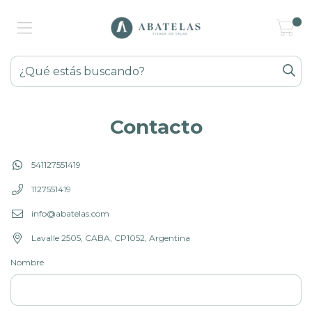
0
Contacto
541127551419
1127551419
info@abatelas.com
Lavalle 2505, CABA, CP1052, Argentina
Nombre