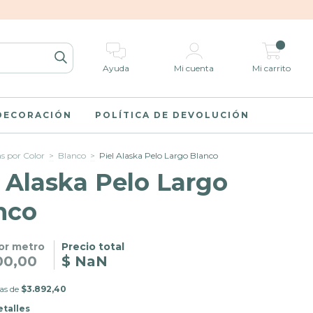
0
Ayuda
Mi cuenta
Mi carrito
 DECORACIÓN
POLÍTICA DE DEVOLUCIÓN
as por Color
>
Blanco
>
Piel Alaska Pelo Largo Blanco
l Alaska Pelo Largo
nco
or metro
Precio total
00,00
$ NaN
as de
$3.892,40
etalles