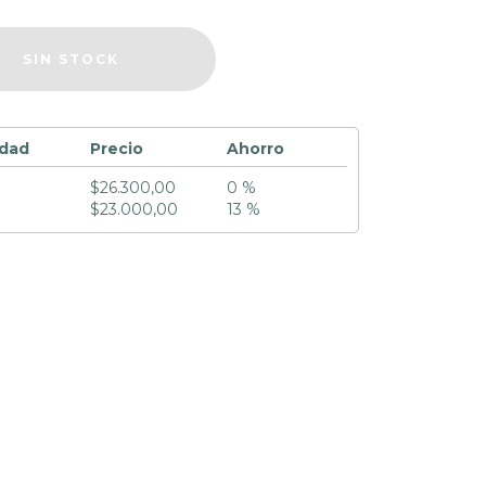
idad
Precio
Ahorro
$26.300,00
0 %
$23.000,00
13 %