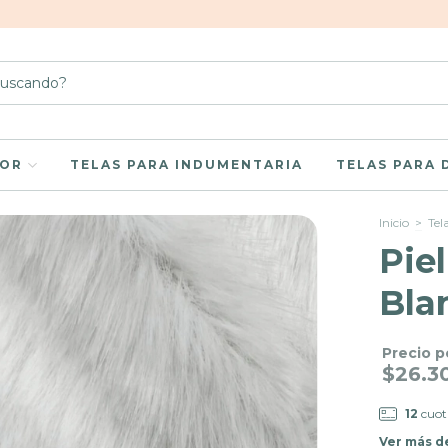
LOR
TELAS PARA INDUMENTARIA
TELAS PARA
Inicio
>
Tel
Pie
Bla
Precio p
$26.3
12
cuot
Ver más d