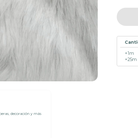
Cant
+1m
+25m
peras, decoración y más