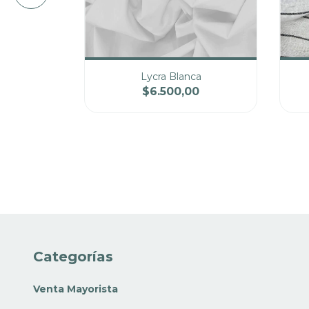
ff White
Lycra Blanca
775,00
$6.500,00
Precio
Cantidad
Precio
Ca
Categorías
Venta Mayorista