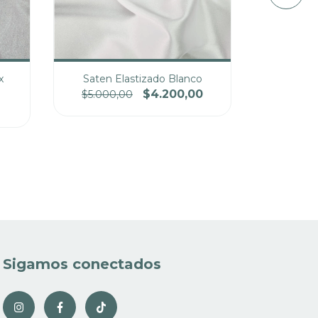
x
Saten Elastizado Blanco
Sate
$4.200,00
$5.000,00
cio
Cantidad
Precio
Cantidad
Sigamos conectados