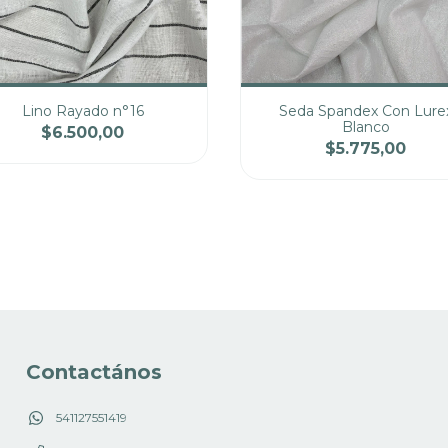
Lino Rayado n°16
Seda Spandex Con Lure
Blanco
$6.500,00
$5.775,00
ntidad
Precio
Cantidad
Pre
Contactános
541127551419