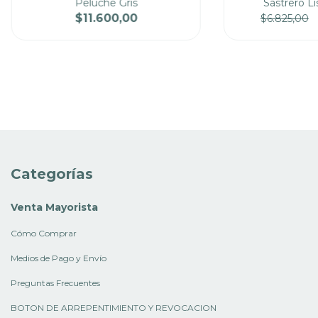
Peluche Gris
Sastrero Li
$11.600,00
$6.825,00
Cantidad
Precio
Cantidad
Categorías
Venta Mayorista
Cómo Comprar
Medios de Pago y Envío
Preguntas Frecuentes
BOTON DE ARREPENTIMIENTO Y REVOCACION