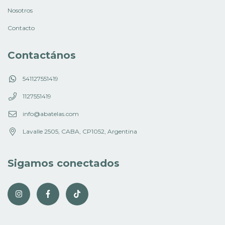
Nosotros
Contacto
Contactános
541127551419
1127551419
info@abatelas.com
Lavalle 2505, CABA, CP1052, Argentina
Sigamos conectados