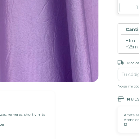
Cant
+1m
+25m
Entregas pa
Medios
No sé mi có
NUE
alzas, remeras, short y más
Abatelas
Atencion 
13
ter