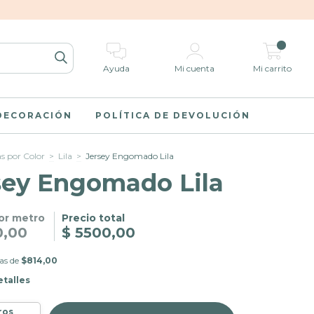
0
Ayuda
Mi cuenta
Mi carrito
 DECORACIÓN
POLÍTICA DE DEVOLUCIÓN
as por Color
>
Lila
>
Jersey Engomado Lila
sey Engomado Lila
or metro
Precio total
0,00
$ 5500,00
as de
$814,00
etalles
ros