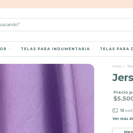
LOR
TELAS PARA INDUMENTARIA
TELAS PARA
Inicio
>
Tel
Jer
Precio p
$5.50
12
cuot
Ver más d
Met