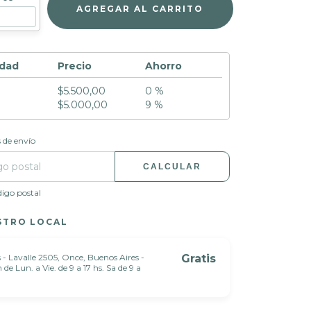
idad
Precio
Ahorro
$5.500,00
0 %
$5.000,00
9 %
ra el CP:
CAMBIAR CP
 de envío
CALCULAR
digo postal
STRO LOCAL
 - Lavalle 2505, Once, Buenos Aires -
Gratis
de Lun. a Vie. de 9 a 17 hs. Sa de 9 a