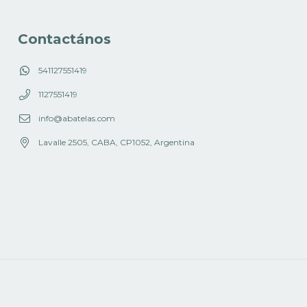
Contactános
541127551419
1127551419
info@abatelas.com
Lavalle 2505, CABA, CP1052, Argentina