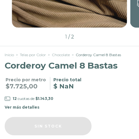
1
/
2
Inicio
>
Telas por Color
>
Chocolate
>
Corderoy Camel 8 Bastas
Corderoy Camel 8 Bastas
Precio por metro
Precio total
$7.725,00
$ NaN
12
cuotas de
$1.143,30
Ver más detalles