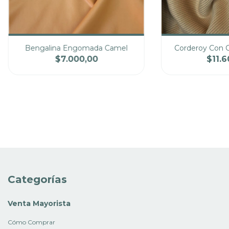
Bengalina Engomada Camel
Corderoy Con C
$7.000,00
$11.6
Cantidad
Precio
Cantidad
Categorías
Venta Mayorista
Cómo Comprar