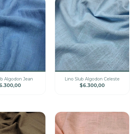
ub Algodon Jean
Lino Slub Algodon Celeste
6.300,00
$6.300,00
Precio
Cantidad
Precio