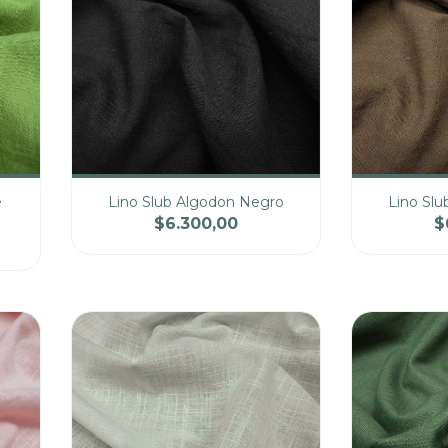
e
Lino Slub Algodon Negro
Lino Sl
$6.300,00
$
cio
Cantidad
Precio
Cantidad