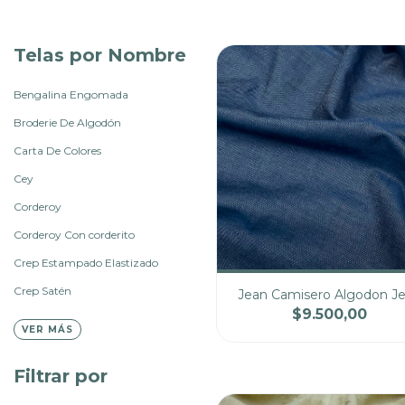
Telas por Nombre
Bengalina Engomada
Broderie De Algodón
Carta De Colores
Cey
Corderoy
Corderoy Con corderito
Crep Estampado Elastizado
Crep Satén
Jean Camisero Algodon J
$9.500,00
VER MÁS
Cantidad
Pre
Filtrar por