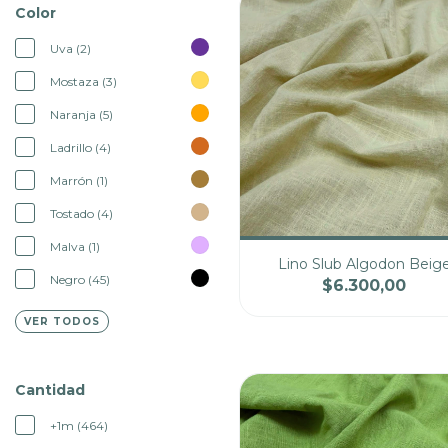
Color
Uva (2)
Mostaza (3)
Naranja (5)
Ladrillo (4)
Marrón (1)
Tostado (4)
Malva (1)
Lino Slub Algodon Beig
Negro (45)
$6.300,00
Cantidad
Pre
VER TODOS
Cantidad
+1m (464)