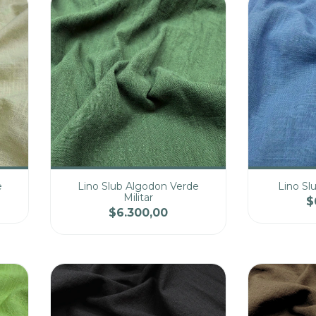
e
Lino Slub Algodon Verde
Lino Sl
Militar
$
$6.300,00
cio
Cantidad
Precio
Cantidad