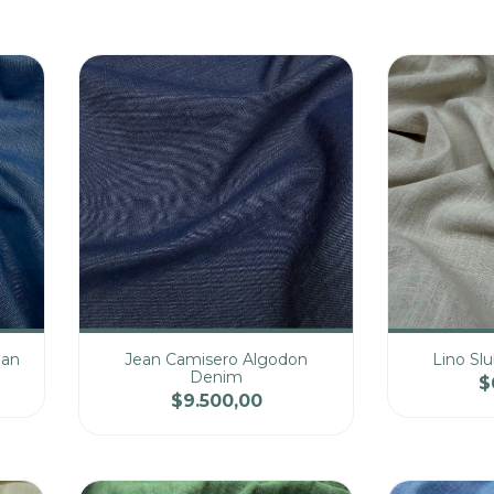
ean
Jean Camisero Algodon
Lino Sl
Denim
$
$9.500,00
cio
Cantidad
Precio
Cantidad