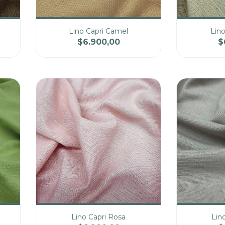
Lino Capri Camel
Lino
$6.900,00
$
cio
Cantidad
Precio
Cantidad
Lino Capri Rosa
Lin