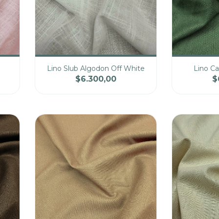
Lino Slub Algodon Off White
Lino Ca
$6.300,00
$
cio
Cantidad
Precio
Cantidad