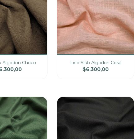
ub Algodon Choco
Lino Slub Algodon Coral
6.300,00
$6.300,00
Precio
Cantidad
Precio